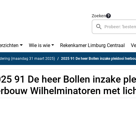
Zoeken
erzichten
Wie is wie
Rekenkamer Limburg Centraal
Ve
dering (maandag 31 maart 2025)
2025 91 De heer Bollen inzake pleidooi herbouw Wilhelminato
25 91 De heer Bollen inzake ple
rbouw Wilhelminatoren met lich