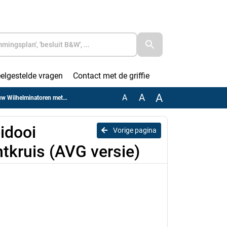
elgestelde vragen
Contact met de griffie
A
A
A
ren met lichtkruis (AVG versie)
idooi
Vorige pagina
tkruis (AVG versie)