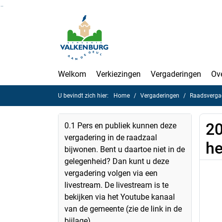
Ga naar de inhoud van deze pagina
Ga naar het zoeken
Ga naar het menu
Welkom
Verkiezingen
Vergaderingen
Ov
U bevindt zich hier:
Home
Vergaderingen
Raadsverga
20
0.1 Pers en publiek kunnen deze
vergadering in de raadzaal
he
bijwonen. Bent u daartoe niet in de
gelegenheid? Dan kunt u deze
vergadering volgen via een
livestream. De livestream is te
bekijken via het Youtube kanaal
van de gemeente (zie de link in de
bijlage).