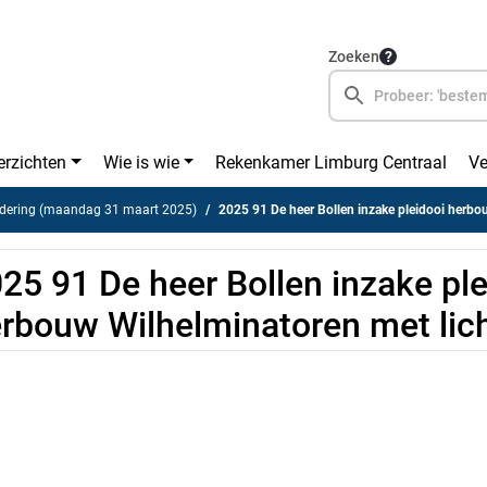
Zoeken
erzichten
Wie is wie
Rekenkamer Limburg Centraal
Ve
dering (maandag 31 maart 2025)
2025 91 De heer Bollen inzake pleidooi herbouw Wilhelminato
25 91 De heer Bollen inzake ple
rbouw Wilhelminatoren met lich