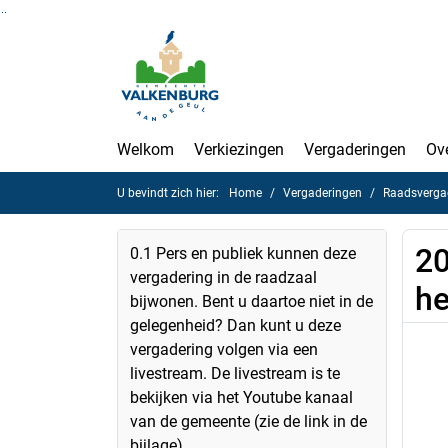
Ga naar de inhoud van deze pagina
Ga naar het zoeken
Ga naar het menu
Welkom
Verkiezingen
Vergaderingen
Ov
U bevindt zich hier:
Home
Vergaderingen
Raadsverga
20
0.1 Pers en publiek kunnen deze
vergadering in de raadzaal
he
bijwonen. Bent u daartoe niet in de
gelegenheid? Dan kunt u deze
vergadering volgen via een
livestream. De livestream is te
bekijken via het Youtube kanaal
van de gemeente (zie de link in de
bijlage).