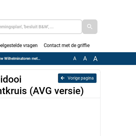
elgestelde vragen
Contact met de griffie
A
A
A
ren met lichtkruis (AVG versie)
idooi
Vorige pagina
tkruis (AVG versie)