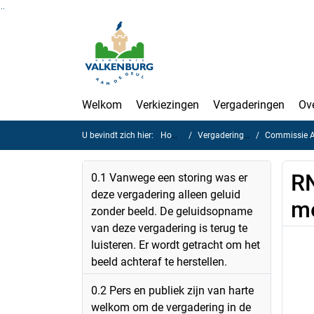
Ga naar de inhoud van deze pagina
Ga naar het zoeken
Ga naar het menu
Welkom
Verkiezingen
Vergaderingen
Ov
U bevindt zich hier:
Home
Vergaderingen
Commissie Al
RN
0.1 Vanwege een storing was er
deze vergadering alleen geluid
me
zonder beeld. De geluidsopname
van deze vergadering is terug te
luisteren. Er wordt getracht om het
beeld achteraf te herstellen.
0.2 Pers en publiek zijn van harte
welkom om de vergadering in de