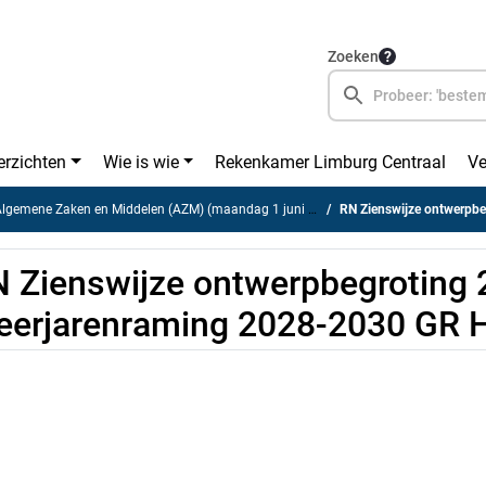
Zoeken
erzichten
Wie is wie
Rekenkamer Limburg Centraal
Ve
gemene Zaken en Middelen (AZM) (maandag 1 juni 2026)
RN Zienswijze ontwerpbegroting 2
 Zienswijze ontwerpbegroting 
erjarenraming 2028-2030 GR 