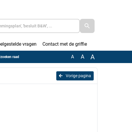
elgestelde vragen
Contact met de griffie
A
A
A
zoeken raad
Vorige pagina