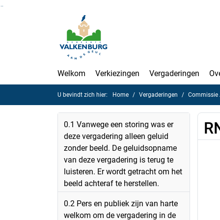
Ga naar de inhoud van deze pagina
Ga naar het zoeken
Ga naar het menu
Welkom
Verkiezingen
Vergaderingen
Ov
U bevindt zich hier:
Home
Vergaderingen
Commissie A
RN
0.1 Vanwege een storing was er
deze vergadering alleen geluid
zonder beeld. De geluidsopname
van deze vergadering is terug te
luisteren. Er wordt getracht om het
beeld achteraf te herstellen.
0.2 Pers en publiek zijn van harte
welkom om de vergadering in de