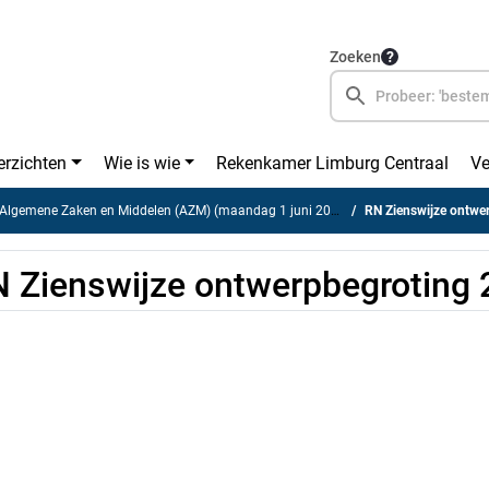
Zoeken
erzichten
Wie is wie
Rekenkamer Limburg Centraal
Ve
lgemene Zaken en Middelen (AZM) (maandag 1 juni 2026)
RN Zienswijze ontw
 Zienswijze ontwerpbegroting