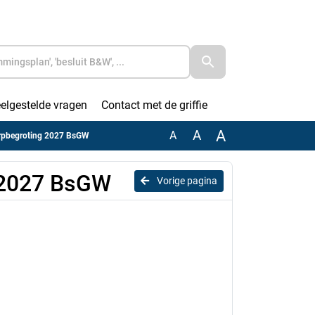
elgestelde vragen
Contact met de griffie
A
A
A
erpbegroting 2027 BsGW
 2027 BsGW
Vorige pagina