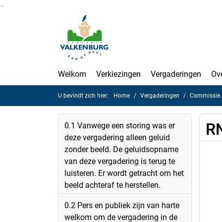
Ga naar de inhoud van deze pagina
Ga naar het zoeken
Ga naar het menu
Welkom
Verkiezingen
Vergaderingen
Ov
U bevindt zich hier:
Home
Vergaderingen
Commissie A
RN
0.1 Vanwege een storing was er
deze vergadering alleen geluid
zonder beeld. De geluidsopname
van deze vergadering is terug te
luisteren. Er wordt getracht om het
beeld achteraf te herstellen.
0.2 Pers en publiek zijn van harte
welkom om de vergadering in de