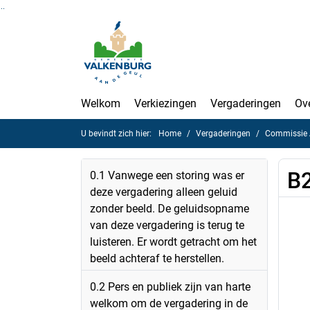
Ga naar de inhoud van deze pagina
Ga naar het zoeken
Ga naar het menu
Welkom
Verkiezingen
Vergaderingen
Ov
U bevindt zich hier:
Home
Vergaderingen
Commissie A
B2
0.1 Vanwege een storing was er
deze vergadering alleen geluid
zonder beeld. De geluidsopname
van deze vergadering is terug te
luisteren. Er wordt getracht om het
beeld achteraf te herstellen.
0.2 Pers en publiek zijn van harte
welkom om de vergadering in de