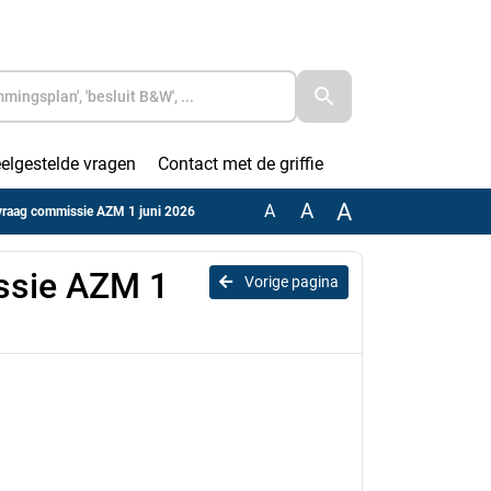
elgestelde vragen
Contact met de griffie
A
A
A
vraag commissie AZM 1 juni 2026
ssie AZM 1
Vorige pagina