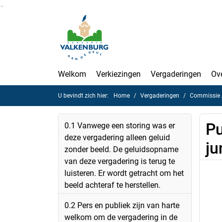
Ga naar de inhoud van deze pagina
Ga naar het zoeken
Ga naar het menu
Welkom
Verkiezingen
Vergaderingen
Ov
U bevindt zich hier:
Home
Vergaderingen
Commissie A
Pu
0.1 Vanwege een storing was er
deze vergadering alleen geluid
ju
zonder beeld. De geluidsopname
van deze vergadering is terug te
luisteren. Er wordt getracht om het
beeld achteraf te herstellen.
0.2 Pers en publiek zijn van harte
welkom om de vergadering in de