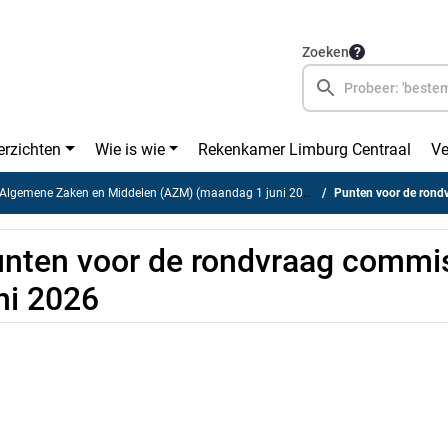
Zoeken
erzichten
Wie is wie
Rekenkamer Limburg Centraal
Ve
lgemene Zaken en Middelen (AZM) (maandag 1 juni 2026)
Punten voor de rond
nten voor de rondvraag commi
ni 2026