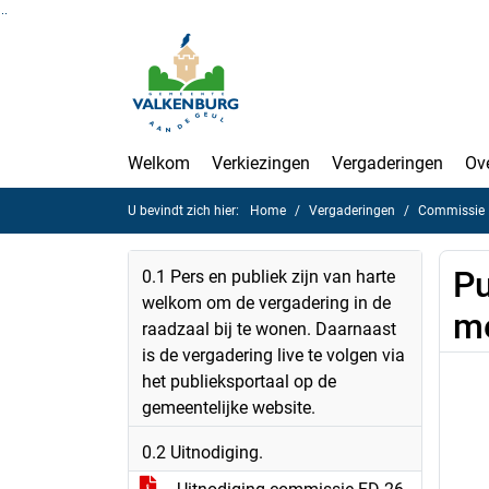
Ga naar de inhoud van deze pagina
Ga naar het zoeken
Ga naar het menu
Welkom
Verkiezingen
Vergaderingen
Ov
U bevindt zich hier:
Home
Vergaderingen
Commissie F
Pu
0.1 Pers en publiek zijn van harte
welkom om de vergadering in de
m
raadzaal bij te wonen. Daarnaast
is de vergadering live te volgen via
het publieksportaal op de
gemeentelijke website.
0.2 Uitnodiging.