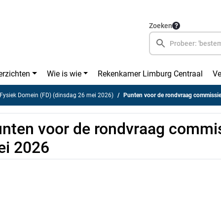
Zoeken
erzichten
Wie is wie
Rekenkamer Limburg Centraal
Ve
ysiek Domein (FD) (dinsdag 26 mei 2026)
Punten voor de rondvraag commissi
nten voor de rondvraag commi
ei 2026