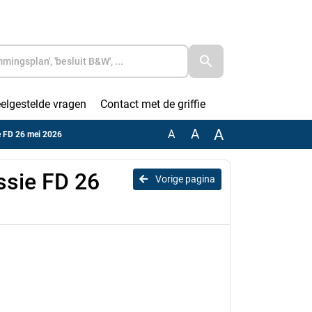
elgestelde vragen
Contact met de griffie
A
A
A
e FD 26 mei 2026
ssie FD 26
Vorige pagina