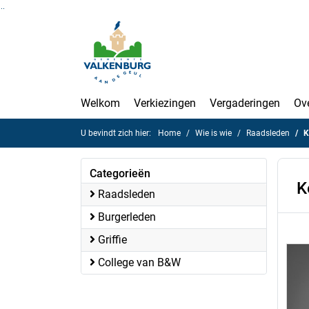
Ga naar de inhoud van deze pagina
Ga naar het zoeken
Ga naar het menu
Welkom
Verkiezingen
Vergaderingen
Ov
U bevindt zich hier:
Home
Wie is wie
Raadsleden
K
Categorieën
K
Raadsleden
Burgerleden
Griffie
College van B&W