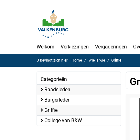
Ga naar de inhoud van deze pagina
Ga naar het zoeken
Ga naar het menu
Welkom
Verkiezingen
Vergaderingen
Ov
U bevindt zich hier:
Home
Wie is wie
Griffie
Gr
Categorieën
Raadsleden
Burgerleden
Griffie
College van B&W