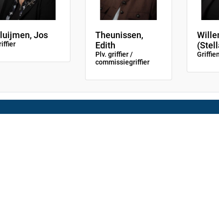
luijmen, Jos
Theunissen,
Wille
iffier
Edith
(Stell
Plv. griffier /
Griffi
commissiegriffier