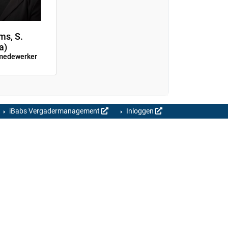
ms, S.
a)
emedewerker
iBabs Vergadermanagement
Inloggen