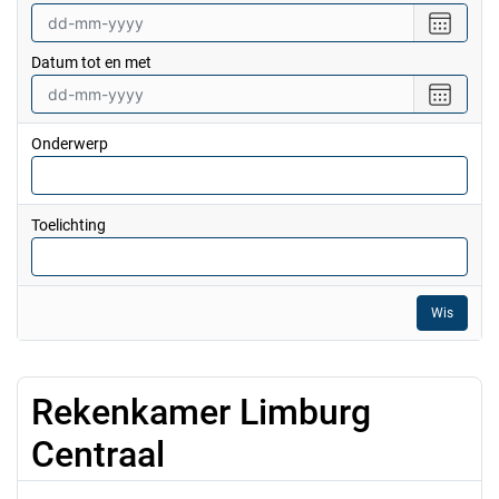
Selecte
een
Datum tot en met
datum
vanaf
Selecte
een
datum
Onderwerp
tot
en
met
Toelichting
Wis
Rekenkamer Limburg
Centraal