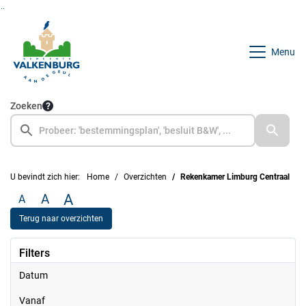
Ga naar de inhoud van deze pagina
Ga naar het zoeken
Ga naar het menu
Menu
Zoeken
U bevindt zich hier:
Home
Overzichten
Rekenkamer Limburg Centraal
A
A
A
Terug naar overzichten
Filters
Datum
vanaf