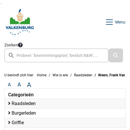
Ga naar de inhoud van deze pagina
Ga naar het zoeken
Ga naar het menu
Menu
Zoeken
U bevindt zich hier:
Home
Wie is wie
Raadsleden
Weers, Frank Van
A
A
A
Categorieën
Raadsleden
Burgerleden
Griffie