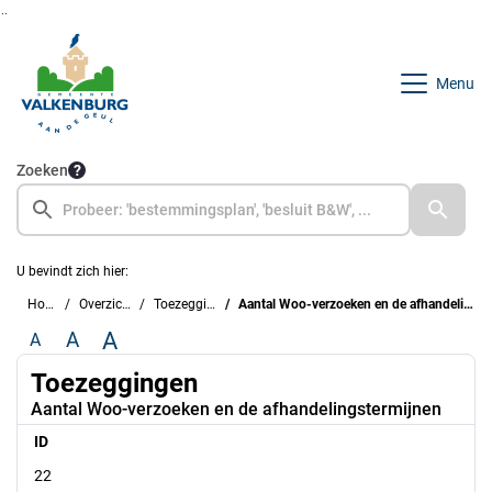
Ga naar de inhoud van deze pagina
Ga naar het zoeken
Ga naar het menu
Menu
Zoeken
U bevindt zich hier:
Home
Overzichten
Toezeggingen
Aantal Woo-verzoeken en de afhandelingstermijnen
A
A
A
Toezeggingen
Aantal Woo-verzoeken en de afhandelingstermijnen
ID
22