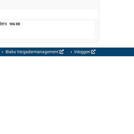
ders
906 KB
iBabs Vergadermanagement
Inloggen