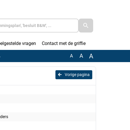
elgestelde vragen
Contact met de griffie
A
A
A
Vorige pagina
jders