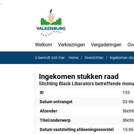
Ga naar de inhoud van deze pagina
Ga naar het zoeken
Ga naar het menu
Welkom
Verkiezingen
Vergaderingen
Ov
U bevindt zich hier:
Home
Overzichten
Ingekomen stu
Ingekomen stukken raad
Stichting Black Liberators betreffende mon
ID
153
Datum ontvangst
02-06
Afzender
Sticht
Titel/onderwerp
Stich
Datum vaststelling afdoeningsvoorstel
15-06