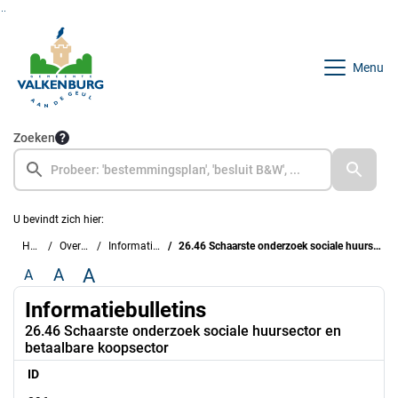
Ga naar de inhoud van deze pagina
Ga naar het zoeken
Ga naar het menu
Menu
Zoeken
U bevindt zich hier:
Home
Overzichten
Informatiebulletins
26.46 Schaarste onderzoek sociale huursector en betaalbare koopsector
A
A
A
Informatiebulletins
26.46 Schaarste onderzoek sociale huursector en
betaalbare koopsector
ID