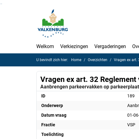
Ga naar de inhoud van deze pagina
Ga naar het zoeken
Ga naar het menu
Welkom
Verkiezingen
Vergaderingen
Ov
U bevindt zich hier:
Home
Overzichten
Vragen ex art.
Vragen ex art. 32 Reglement
Aanbrengen parkeervakken op parkeerplaa
ID
189
Onderwerp
Aanbr
Datum vraag
01-06
Fractie
VSP
Toelichting