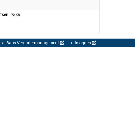
atsen
72 KB
iBabs Vergadermanagement
Inloggen