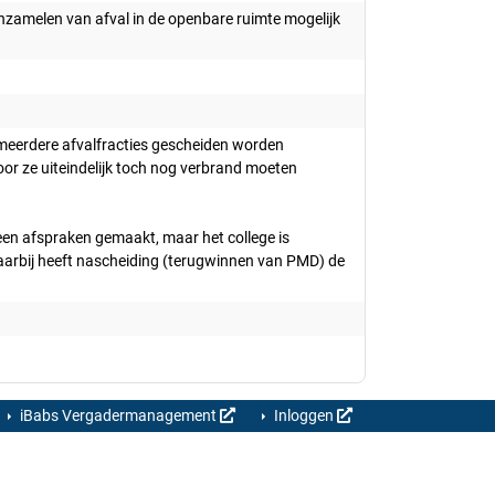
nzamelen van afval in de openbare ruimte mogelijk
meerdere afvalfracties gescheiden worden
door ze uiteindelijk toch nog verbrand moeten
geen afspraken gemaakt, maar het college is
Daarbij heeft nascheiding (terugwinnen van PMD) de
iBabs Vergadermanagement
Inloggen