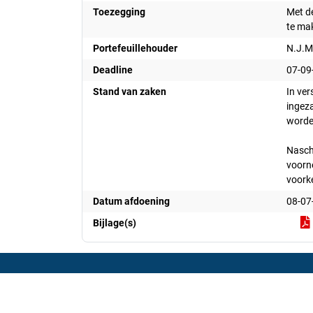
Toezegging
Met d
te ma
Portefeuillehouder
N.J.M
Deadline
07-09
Stand van zaken
In ve
ingeza
worde
Nasche
voorne
voorke
Datum afdoening
08-07
Bijlage(s)