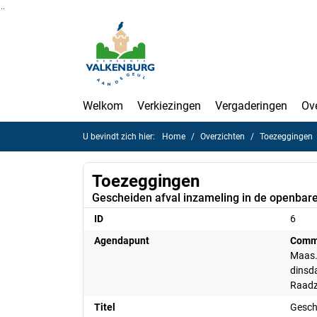
Ga naar de inhoud van deze pagina
Ga naar het zoeken
Ga naar het menu
Welkom
Verkiezingen
Vergaderingen
Ov
U bevindt zich hier:
Home
Overzichten
Toezeggingen
Toezeggingen
Gescheiden afval inzameling in de openbare
ID
6
Agendapunt
Commi
Maas.
dinsd
Raadz
Titel
Gesch