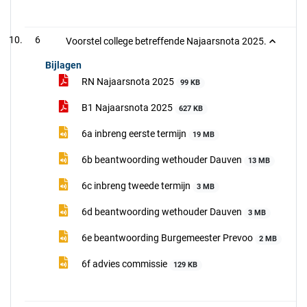
6
Voorstel college betreffende Najaarsnota 2025.
Bijlagen
RN Najaarsnota 2025
99 KB
B1 Najaarsnota 2025
627 KB
6a inbreng eerste termijn
19 MB
6b beantwoording wethouder Dauven
13 MB
6c inbreng tweede termijn
3 MB
6d beantwoording wethouder Dauven
3 MB
6e beantwoording Burgemeester Prevoo
2 MB
6f advies commissie
129 KB