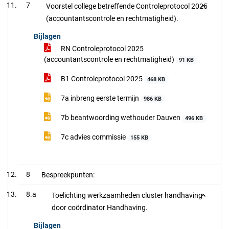
7
Voorstel college betreffende Controleprotocol 2025
(accountantscontrole en rechtmatigheid).
Bijlagen
RN Controleprotocol 2025
(accountantscontrole en rechtmatigheid)
91 KB
B1 Controleprotocol 2025
468 KB
7a inbreng eerste termijn
986 KB
7b beantwoording wethouder Dauven
496 KB
7c advies commissie
155 KB
8
Bespreekpunten:
8.a
Toelichting werkzaamheden cluster handhaving
door coördinator Handhaving.
Bijlagen