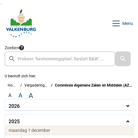
Ga naar de inhoud van deze pagina
Ga naar het zoeken
Ga naar het menu
Menu
Zoeken
U bevindt zich hier:
Home
Vergaderingen
Commissie Algemene Zaken en Middelen (AZM)
A
A
A
2026
2025
2025
maandag 1 december