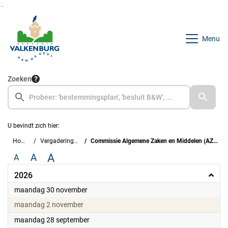
Ga naar de inhoud van deze pagina
Ga naar het zoeken
Ga naar het menu
Menu
Zoeken
U bevindt zich hier:
Home
Vergaderingen
Commissie Algemene Zaken en Middelen (AZM)
A
A
A
2026
2026
maandag 30 november
2026
maandag 2 november
2026
maandag 28 september