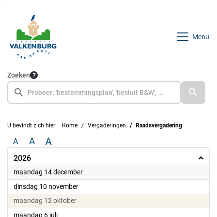
Ga naar de inhoud van deze pagina
Ga naar het zoeken
Ga naar het menu
Menu
Zoeken
U bevindt zich hier:
Home
Vergaderingen
Raadsvergadering
A
A
A
2026
2026
maandag 14 december
2026
dinsdag 10 november
2026
maandag 12 oktober
2026
maandag 6 juli