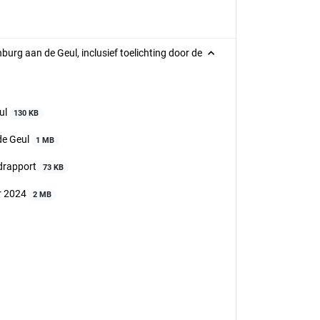
urg aan de Geul, inclusief toelichting door de
ul
130 KB
de Geul
1 MB
ndrapport
73 KB
r 2024
2 MB