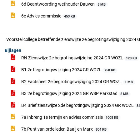
6d Beantwoording wethouder Dauven
5 MB
6e Advies commissie
453 KB
Voorstel college betreffende zienswijze 2e begrotingswijziging 202
Bijlagen
RN Zienswijze 2e begrotingswijziging 2024 GR WOZL
120 KB
B1 2e begrotingswijziging 2024 GR WOZL
758 KB
B2 Factsheet 2e begrotingswijziging 2024 GR WOZL
1 MB
B3 2e begrotingswijziging 2024 GR WSP Parkstad
2 MB
B4 Brief zienswijze 2de begrotingswijzging 2024 GR WOZL
3
7a Inbreng 1e termijn en advies commissie
1005 KB
7b Punt van orde leden Baaij en Marx
804 KB