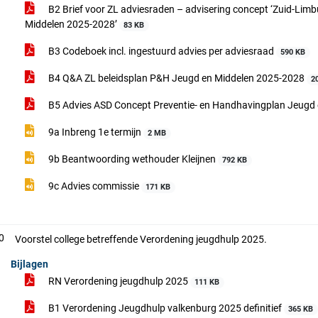
B2 Brief voor ZL adviesraden – advisering concept ‘Zuid-Lim
Middelen 2025-2028’
83 KB
B3 Codeboek incl. ingestuurd advies per adviesraad
590 KB
B4 Q&A ZL beleidsplan P&H Jeugd en Middelen 2025-2028
2
B5 Advies ASD Concept Preventie- en Handhavingplan Jeugd
9a Inbreng 1e termijn
2 MB
9b Beantwoording wethouder Kleijnen
792 KB
9c Advies commissie
171 KB
0
Voorstel college betreffende Verordening jeugdhulp 2025.
Bijlagen
RN Verordening jeugdhulp 2025
111 KB
B1 Verordening Jeugdhulp valkenburg 2025 definitief
365 KB