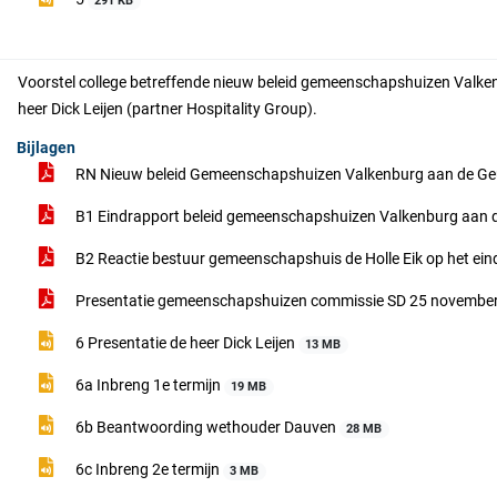
291 KB
Voorstel college betreffende nieuw beleid gemeenschapshuizen Valkenb
heer Dick Leijen (partner Hospitality Group).
Bijlagen
RN Nieuw beleid Gemeenschapshuizen Valkenburg aan de Ge
B1 Eindrapport beleid gemeenschapshuizen Valkenburg aan 
B2 Reactie bestuur gemeenschapshuis de Holle Eik op het ei
Presentatie gemeenschapshuizen commissie SD 25 novembe
6 Presentatie de heer Dick Leijen
13 MB
6a Inbreng 1e termijn
19 MB
6b Beantwoording wethouder Dauven
28 MB
6c Inbreng 2e termijn
3 MB