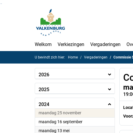
Ga naar de inhoud van deze pagina
Ga naar het zoeken
Ga naar het menu
Welkom
Verkiezingen
Vergaderingen
Ov
U bevindt zich hier:
Home
Vergaderingen
Commissie S
2026
Co
ma
2025
19:0
2024
Loca
2024
maandag 25 november
Voorz
2024
maandag 16 september
2024
maandag 13 mei