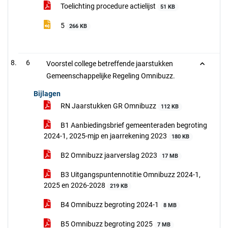
Toelichting procedure actielijst
51 KB
5
266 KB
6
Voorstel college betreffende jaarstukken
Gemeenschappelijke Regeling Omnibuzz.
Bijlagen
RN Jaarstukken GR Omnibuzz
112 KB
B1 Aanbiedingsbrief gemeenteraden begroting
2024-1, 2025-mjp en jaarrekening 2023
180 KB
B2 Omnibuzz jaarverslag 2023
17 MB
B3 Uitgangspuntennotitie Omnibuzz 2024-1,
2025 en 2026-2028
219 KB
B4 Omnibuzz begroting 2024-1
8 MB
B5 Omnibuzz begroting 2025
7 MB