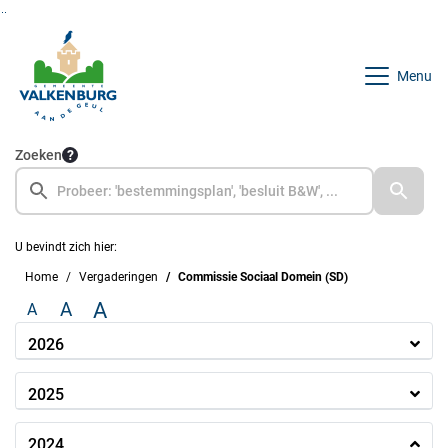
Ga naar de inhoud van deze pagina
Ga naar het zoeken
Ga naar het menu
Menu
Zoeken
U bevindt zich hier:
Home
Vergaderingen
Commissie Sociaal Domein (SD)
A
A
A
2026
2025
2024