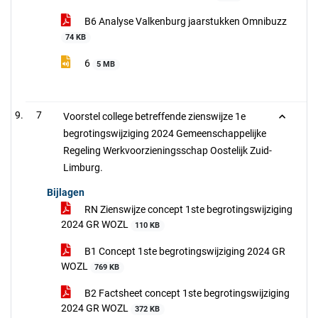
B6 Analyse Valkenburg jaarstukken Omnibuzz
74 KB
6
5 MB
7
Voorstel college betreffende zienswijze 1e
begrotingswijziging 2024 Gemeenschappelijke
Regeling Werkvoorzieningsschap Oostelijk Zuid-
Limburg.
Bijlagen
RN Zienswijze concept 1ste begrotingswijziging
2024 GR WOZL
110 KB
B1 Concept 1ste begrotingswijziging 2024 GR
WOZL
769 KB
B2 Factsheet concept 1ste begrotingswijziging
2024 GR WOZL
372 KB